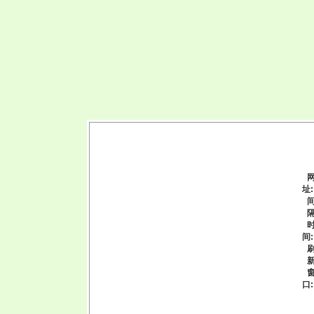
址
间
口