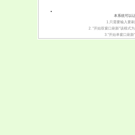
本系统可以让
1.只需要输入要刷
2.
"开始双窗口刷新"该模式
3.
"开始单窗口刷新